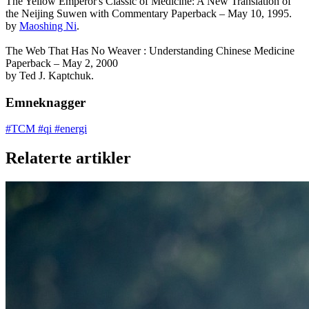
The Yellow Emperor's Classic of Medicine: A New Translation of
the Neijing Suwen with Commentary Paperback – May 10, 1995.
by
Maoshing Ni
.
The Web That Has No Weaver : Understanding Chinese Medicine
Paperback – May 2, 2000
by Ted J. Kaptchuk.
Emneknagger
#TCM
#qi
#energi
Relaterte artikler