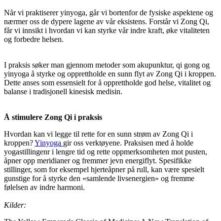
Når vi praktiserer yinyoga, går vi bortenfor de fysiske aspektene og
nærmer oss de dypere lagene av vår eksistens. Forstår vi Zong Qi,
får vi innsikt i hvordan vi kan styrke vår indre kraft, øke vitaliteten
og forbedre helsen.
I praksis søker man gjennom metoder som akupunktur, qi gong og
yinyoga å styrke og opprettholde en sunn flyt av Zong Qi i kroppen.
Dette anses som essensielt for å opprettholde god helse, vitalitet og
balanse i tradisjonell kinesisk medisin.
Å stimulere Zong Qi i praksis
Hvordan kan vi legge til rette for en sunn strøm av Zong Qi i
kroppen?
Yinyoga
gir oss verktøyene. Praksisen med å holde
yogastillingenr i lengre tid og rette oppmerksomheten mot pusten,
åpner opp meridianer og fremmer jevn energiflyt. Spesifikke
stillinger, som for eksempel hjerteåpner på rull, kan være spesielt
gunstige for å styrke den «samlende livsenergien» og fremme
følelsen av indre harmoni.
Kilder: