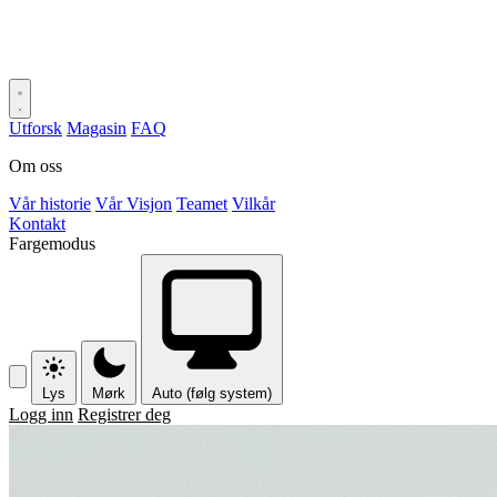
Utforsk
Magasin
FAQ
Om oss
Vår historie
Vår Visjon
Teamet
Vilkår
Kontakt
Fargemodus
Lys
Mørk
Auto (følg system)
Logg inn
Registrer deg