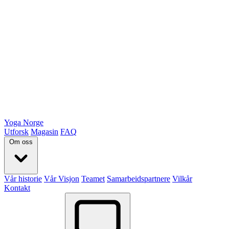
Yoga Norge
Utforsk
Magasin
FAQ
Om oss
Vår historie
Vår Visjon
Teamet
Samarbeidspartnere
Vilkår
Kontakt