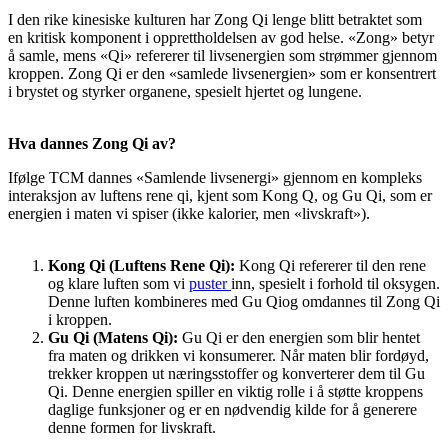
I den rike kinesiske kulturen har Zong Qi lenge blitt betraktet som
en kritisk komponent i opprettholdelsen av god helse. «Zong» betyr
å samle, mens «Qi» refererer til livsenergien som strømmer gjennom
kroppen. Zong Qi er den «samlede livsenergien» som er konsentrert
i brystet og styrker organene, spesielt hjertet og lungene.
Hva dannes Zong Qi av?
Ifølge TCM dannes «Samlende livsenergi» gjennom en kompleks
interaksjon av luftens rene qi, kjent som Kong Q, og Gu Qi, som er
energien i maten vi spiser (ikke kalorier, men «livskraft»).
Kong Qi (Luftens Rene Qi):
Kong Qi refererer til den rene
og klare luften som vi
puster
inn, spesielt i forhold til oksygen.
Denne luften kombineres med Gu Qiog omdannes til Zong Qi
i kroppen.
Gu Qi (Matens Qi):
Gu Qi er den energien som blir hentet
fra maten og drikken vi konsumerer. Når maten blir fordøyd,
trekker kroppen ut næringsstoffer og konverterer dem til Gu
Qi. Denne energien spiller en viktig rolle i å støtte kroppens
daglige funksjoner og er en nødvendig kilde for å generere
denne formen for livskraft.