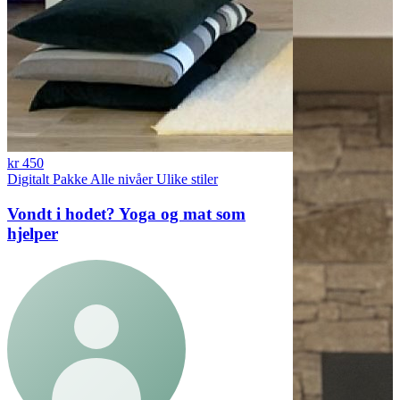
kr 450
Digitalt
Pakke
Alle nivåer
Ulike stiler
Vondt i hodet? Yoga og mat som
hjelper