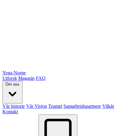
Yoga Norge
Utforsk
Magasin
FAQ
Om oss
Vår historie
Vår Visjon
Teamet
Samarbeidspartnere
Vilkår
Kontakt