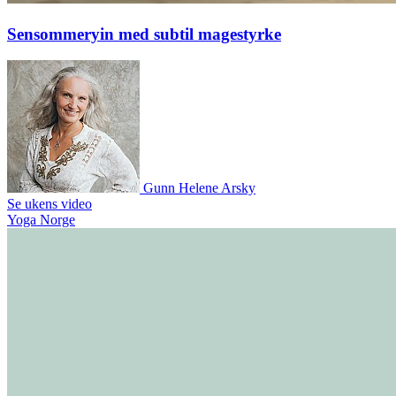
Sensommeryin med subtil magestyrke
Gunn Helene Arsky
Se ukens video
Yoga Norge