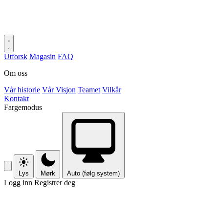
Utforsk
Magasin
FAQ
Om oss
Vår historie
Vår Visjon
Teamet
Vilkår
Kontakt
Fargemodus
Lys
Mørk
Auto (følg system)
Logg inn
Registrer deg