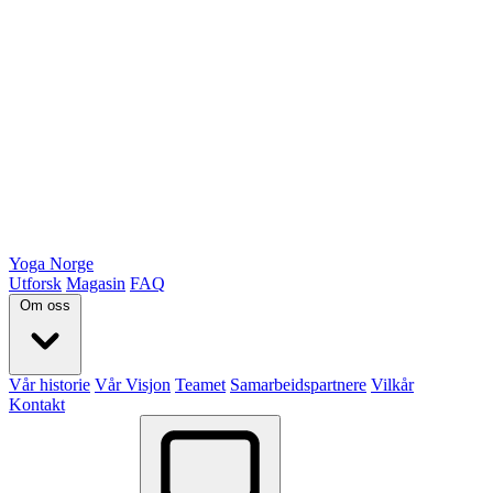
Yoga Norge
Utforsk
Magasin
FAQ
Om oss
Vår historie
Vår Visjon
Teamet
Samarbeidspartnere
Vilkår
Kontakt