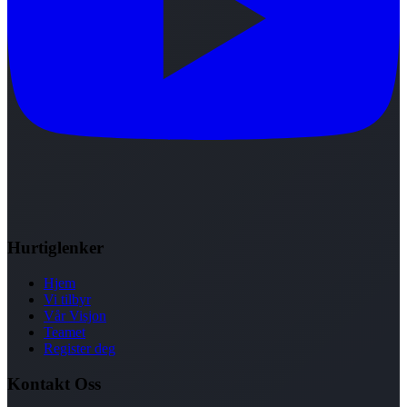
Hurtiglenker
Hjem
Vi tilbyr
Vår Visjon
Teamet
Register deg
Kontakt Oss