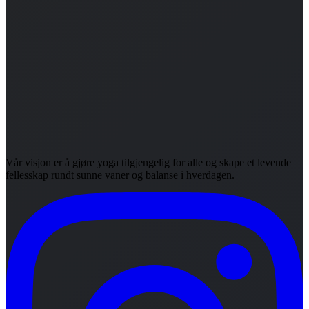
Vår visjon er å gjøre yoga tilgjengelig for alle og skape et levende
fellesskap rundt sunne vaner og balanse i hverdagen.