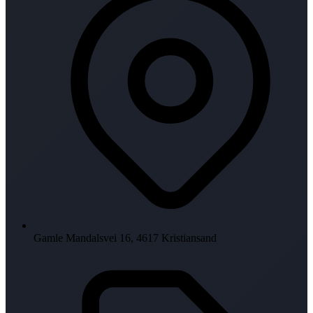
Gamle Mandalsvei 16, 4617 Kristiansand