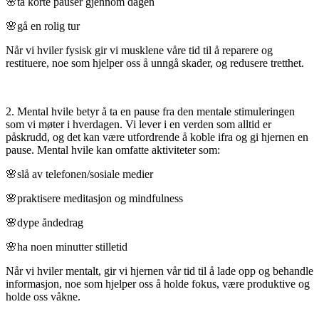
🌸ta korte pauser gjennom dagen
🌸gå en rolig tur
Når vi hviler fysisk gir vi musklene våre tid til å reparere og
restituere, noe som hjelper oss å unngå skader, og redusere tretthet.
2. Mental hvile betyr å ta en pause fra den mentale stimuleringen
som vi møter i hverdagen. Vi lever i en verden som alltid er
påskrudd, og det kan være utfordrende å koble ifra og gi hjernen en
pause. Mental hvile kan omfatte aktiviteter som:
🌸slå av telefonen/sosiale medier
🌸praktisere meditasjon og mindfulness
🌸dype åndedrag
🌸ha noen minutter stilletid
Når vi hviler mentalt, gir vi hjernen vår tid til å lade opp og behandle
informasjon, noe som hjelper oss å holde fokus, være produktive og
holde oss våkne.