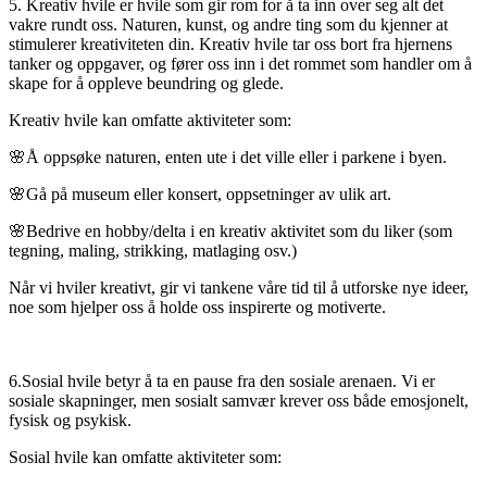
5. Kreativ hvile er hvile som gir rom for å ta inn over seg alt det
vakre rundt oss. Naturen, kunst, og andre ting som du kjenner at
stimulerer kreativiteten din. Kreativ hvile tar oss bort fra hjernens
tanker og oppgaver, og fører oss inn i det rommet som handler om å
skape for å oppleve beundring og glede.
Kreativ hvile kan omfatte aktiviteter som:
🌸Å oppsøke naturen, enten ute i det ville eller i parkene i byen.
🌸Gå på museum eller konsert, oppsetninger av ulik art.
🌸Bedrive en hobby/delta i en kreativ aktivitet som du liker (som
tegning, maling, strikking, matlaging osv.)
Når vi hviler kreativt, gir vi tankene våre tid til å utforske nye ideer,
noe som hjelper oss å holde oss inspirerte og motiverte.
6.Sosial hvile betyr å ta en pause fra den sosiale arenaen. Vi er
sosiale skapninger, men sosialt samvær krever oss både emosjonelt,
fysisk og psykisk.
Sosial hvile kan omfatte aktiviteter som: