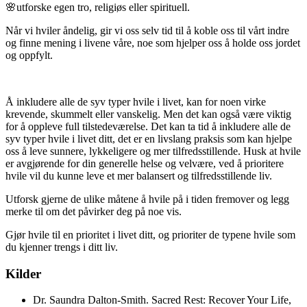
🌸utforske egen tro, religiøs eller spirituell.
Når vi hviler åndelig, gir vi oss selv tid til å koble oss til vårt indre
og finne mening i livene våre, noe som hjelper oss å holde oss jordet
og oppfylt.
Å inkludere alle de syv typer hvile i livet, kan for noen virke
krevende, skummelt eller vanskelig. Men det kan også være viktig
for å oppleve full tilstedeværelse. Det kan ta tid å inkludere alle de
syv typer hvile i livet ditt, det er en livslang praksis som kan hjelpe
oss å leve sunnere, lykkeligere og mer tilfredsstillende. Husk at hvile
er avgjørende for din generelle helse og velvære, ved å prioritere
hvile vil du kunne leve et mer balansert og tilfredsstillende liv.
Utforsk gjerne de ulike måtene å hvile på i tiden fremover og legg
merke til om det påvirker deg på noe vis.
Gjør hvile til en prioritet i livet ditt, og prioriter de typene hvile som
du kjenner trengs i ditt liv.
Kilder
Dr. Saundra Dalton-Smith. Sacred Rest: Recover Your Life,