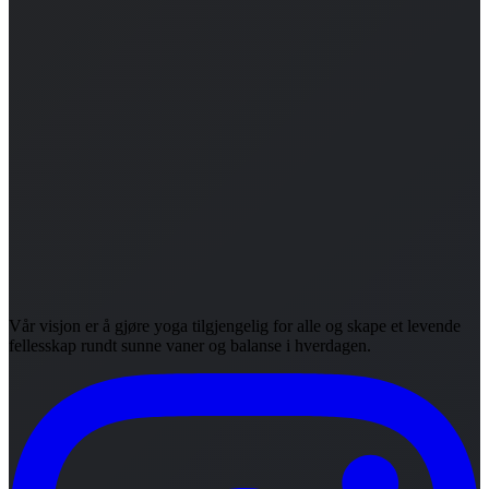
Vår visjon er å gjøre yoga tilgjengelig for alle og skape et levende
fellesskap rundt sunne vaner og balanse i hverdagen.