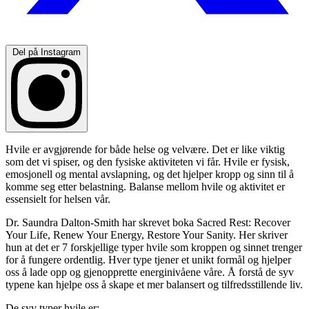
Del på Instagram
Hvile er avgjørende for både helse og velvære. Det er like viktig
som det vi spiser, og den fysiske aktiviteten vi får. Hvile er fysisk,
emosjonell og mental avslapning, og det hjelper kropp og sinn til å
komme seg etter belastning. Balanse mellom hvile og aktivitet er
essensielt for helsen vår.
Dr. Saundra Dalton-Smith har skrevet boka Sacred Rest: Recover
Your Life, Renew Your Energy, Restore Your Sanity. Her skriver
hun at det er 7 forskjellige typer hvile som kroppen og sinnet trenger
for å fungere ordentlig. Hver type tjener et unikt formål og hjelper
oss å lade opp og gjenopprette energinivåene våre. Å forstå de syv
typene kan hjelpe oss å skape et mer balansert og tilfredsstillende liv.
De syv typer hvile er: