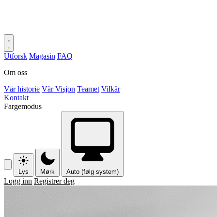
Utforsk
Magasin
FAQ
Om oss
Vår historie
Vår Visjon
Teamet
Vilkår
Kontakt
Fargemodus
Lys
Mørk
Auto (følg system)
Logg inn
Registrer deg