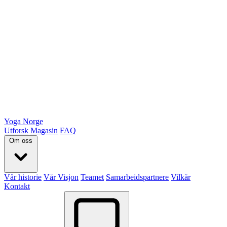
Yoga Norge
Utforsk
Magasin
FAQ
Om oss
Vår historie
Vår Visjon
Teamet
Samarbeidspartnere
Vilkår
Kontakt