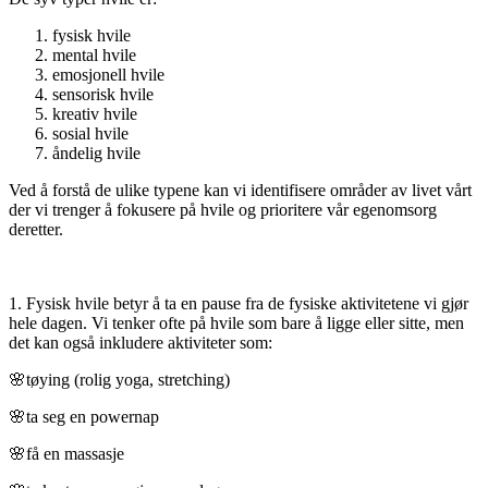
fysisk hvile
mental hvile
emosjonell hvile
sensorisk hvile
kreativ hvile
sosial hvile
åndelig hvile
Ved å forstå de ulike typene kan vi identifisere områder av livet vårt
der vi trenger å fokusere på hvile og prioritere vår egenomsorg
deretter.
1. Fysisk hvile betyr å ta en pause fra de fysiske aktivitetene vi gjør
hele dagen. Vi tenker ofte på hvile som bare å ligge eller sitte, men
det kan også inkludere aktiviteter som:
🌸tøying (rolig yoga, stretching)
🌸ta seg en powernap
🌸få en massasje