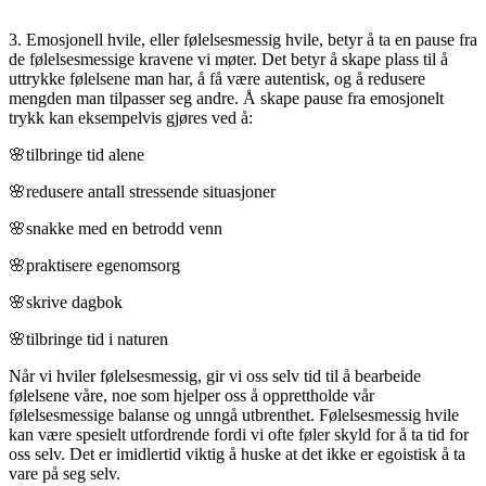
3. Emosjonell hvile, eller følelsesmessig hvile, betyr å ta en pause fra
de følelsesmessige kravene vi møter. Det betyr å skape plass til å
uttrykke følelsene man har, å få være autentisk, og å redusere
mengden man tilpasser seg andre. Å skape pause fra emosjonelt
trykk kan eksempelvis gjøres ved å:
🌸tilbringe tid alene
🌸redusere antall stressende situasjoner
🌸snakke med en betrodd venn
🌸praktisere egenomsorg
🌸skrive dagbok
🌸tilbringe tid i naturen
Når vi hviler følelsesmessig, gir vi oss selv tid til å bearbeide
følelsene våre, noe som hjelper oss å opprettholde vår
følelsesmessige balanse og unngå utbrenthet. Følelsesmessig hvile
kan være spesielt utfordrende fordi vi ofte føler skyld for å ta tid for
oss selv. Det er imidlertid viktig å huske at det ikke er egoistisk å ta
vare på seg selv.