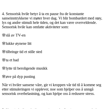
4. Sensorisk hvile betyr å ta en pause fra de konstante
sanseinntrykkene vi møter hver dag. Vi blir bombardert med støy,
lys og andre stimuli hele tiden, og det kan være overveldende.
Sensorisk hvile kan omfatte aktiviteter som:
🌸slå av TV-en
🌸lukke øynene litt
🌸tilbringe tid et stille sted
🌸ta et bad
🌸lytte til beroligende musikk
🌸øve på dyp pusting
Når vi hviler sansene våre, gir vi kroppen vår tid til å komme seg
etter stimuleringen vi opplever, noe som hjelper oss å unngå
sensorisk overbelastning, og kan hjelpe oss å redusere stress.