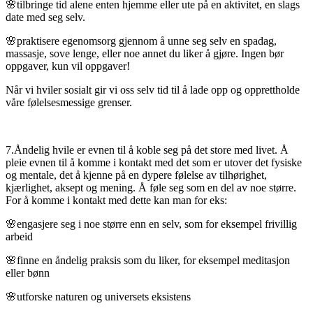
🌸tilbringe tid alene enten hjemme eller ute på en aktivitet, en slags
date med seg selv.
🌸praktisere egenomsorg gjennom å unne seg selv en spadag,
massasje, sove lenge, eller noe annet du liker å gjøre. Ingen bør
oppgaver, kun vil oppgaver!
Når vi hviler sosialt gir vi oss selv tid til å lade opp og opprettholde
våre følelsesmessige grenser.
7.Åndelig hvile er evnen til å koble seg på det store med livet. Å
pleie evnen til å komme i kontakt med det som er utover det fysiske
og mentale, det å kjenne på en dypere følelse av tilhørighet,
kjærlighet, aksept og mening. Å føle seg som en del av noe større.
For å komme i kontakt med dette kan man for eks:
🌸engasjere seg i noe større enn en selv, som for eksempel frivillig
arbeid
🌸finne en åndelig praksis som du liker, for eksempel meditasjon
eller bønn
🌸utforske naturen og universets eksistens