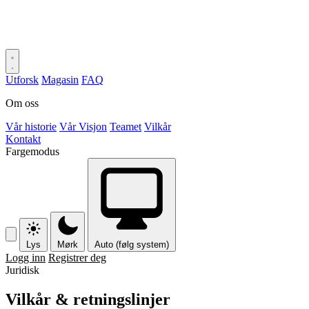
Utforsk
Magasin
FAQ
Om oss
Vår historie
Vår Visjon
Teamet
Vilkår
Kontakt
Fargemodus
Lys
Mørk
Auto (følg system)
Logg inn
Registrer deg
Juridisk
Vilkår & retningslinjer